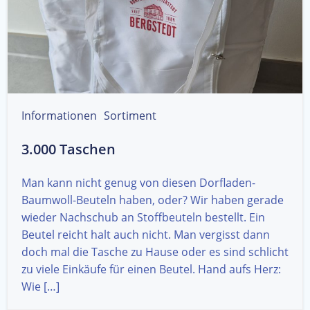
Informationen
Sortiment
3.000 Taschen
Man kann nicht genug von diesen Dorfladen-
Baumwoll-Beuteln haben, oder? Wir haben gerade
wieder Nachschub an Stoffbeuteln bestellt. Ein
Beutel reicht halt auch nicht. Man vergisst dann
doch mal die Tasche zu Hause oder es sind schlicht
zu viele Einkäufe für einen Beutel. Hand aufs Herz:
Wie […]