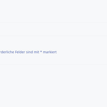
Post
navigation
rderliche Felder sind mit
*
markiert