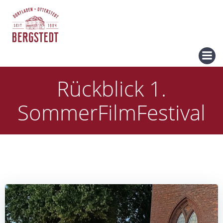
Zum
Inhalt
springen
Rückblick 1.
SommerFilmFestival