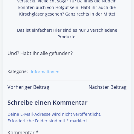
versteckt. Vielleicht sogar 10? Da links die Nudeln
könnten auch von Hofgut sein! Habt ihr auch die
Kirschgläser gesehen? Ganz rechts in der Mitte!
Das ist einfacher! Hier sind es nur 3 verschiedene
Produkte.
Und? Habt ihr alle gefunden?
Kategorie:
Informationen
Post
Post
Vorheriger Beitrag
Nächster Beitrag
navigation
navigation
Schreibe einen Kommentar
Deine E-Mail-Adresse wird nicht veröffentlicht.
Erforderliche Felder sind mit
*
markiert
Kommentar
*