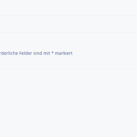
Post
navigation
rderliche Felder sind mit
*
markiert