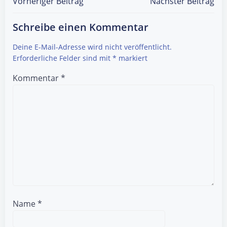
Post
Post
Vorheriger Beitrag
Nächster Beitrag
navigation
navigation
Schreibe einen Kommentar
Deine E-Mail-Adresse wird nicht veröffentlicht.
Erforderliche Felder sind mit
*
markiert
Kommentar
*
Name
*